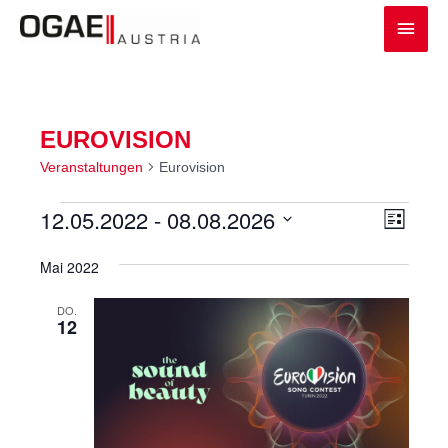
Zum
Haup
Inhalt
springen
EUROVISION
Veranstaltungen
Eurovision
VERANSTALTUNGEN
ANSIC
VERA
12.05.2022
 - 
08.08.2026
Liste
ANSI
NAVIG
Datum
NAVI
wählen.
Mai 2022
DO.
12