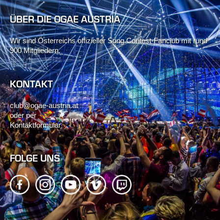
ÜBER DIE OGAE AUSTRIA
Wir sind Österreichs offizieller Song Contest-Fanclub mit rund
900 Mitgliedern.
KONTAKT
club@ogae-austria.at
oder per
Kontaktformular
FOLGE UNS