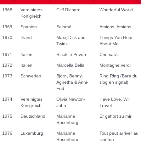
1968
Vereinigtes
Cliff Richard
Wonderful World
Königreich
1969
Spanien
Salomé
Amigos, Amigos
1970
Irland
Maxi, Dick and
Things You Hear
Twink
About Me
1971
Italien
Ricchi e Poveri
Che sarà
1972
Italien
Marcella Bella
Montagne verdi
1973
Schweden
Björn, Benny,
Ring Ring (Bara du
Agnetha & Anni-
slog en signal)
Frid
1974
Vereinigtes
Olivia Newton-
Have Love, Will
Königreich
John
Travel
1975
Deutschland
Marianne
Er gehört zu mir
Rosenberg
1976
Luxemburg
Marianne
Tout peut arriver au
Rosenberg
cinéma