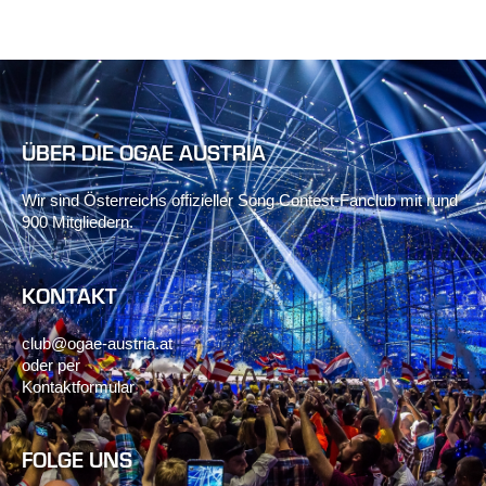
ÜBER DIE OGAE AUSTRIA
Wir sind Österreichs offizieller Song Contest-Fanclub mit rund
900 Mitgliedern.
KONTAKT
club@ogae-austria.at
oder per
Kontaktformular
FOLGE UNS