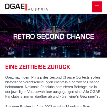
Zum
Haup
Inhalt
springen
RETRO SECOND CHANCE
EINE ZEITREISE ZURÜCK
Ganz nach dem Prinzip des Second Chance Contests sollen
historische Vorentscheidungen ebenfalls eine zweite Chance
bekommen. Nationale Fanclubs nominieren Beiträge, die in
der jeweiligen Vorauswahl leer ausgegangen sind. Alle OGAE-
Fanclubs stimmen darüber ab und küren eine*n Gewinner*in.
Seit dem Beginn im Jahr 2003 wurden 19 solcher Retro-