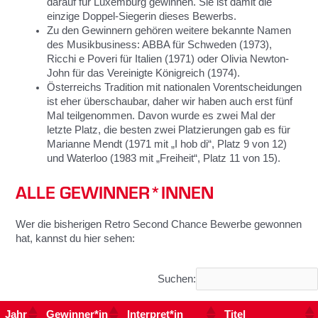
darauf für Luxemburg gewinnen. Sie ist damit die
einzige Doppel-Siegerin dieses Bewerbs.
Zu den Gewinnern gehören weitere bekannte Namen
des Musikbusiness: ABBA für Schweden (1973),
Ricchi e Poveri für Italien (1971) oder Olivia Newton-
John für das Vereinigte Königreich (1974).
Österreichs Tradition mit nationalen Vorentscheidungen
ist eher überschaubar, daher wir haben auch erst fünf
Mal teilgenommen. Davon wurde es zwei Mal der
letzte Platz, die besten zwei Platzierungen gab es für
Marianne Mendt (1971 mit „I hob di“, Platz 9 von 12)
und Waterloo (1983 mit „Freiheit“, Platz 11 von 15).
ALLE GEWINNER*INNEN
Wer die bisherigen Retro Second Chance Bewerbe gewonnen
hat, kannst du hier sehen:
Suchen:
Jahr
Gewinner*in
Interpret*in
Titel