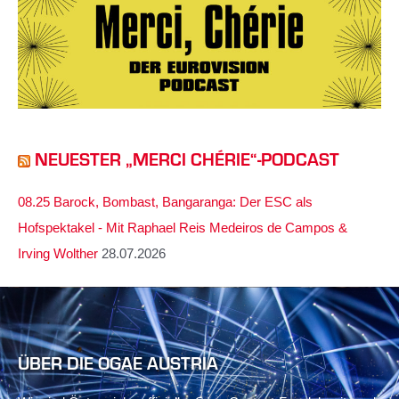
NEUESTER „MERCI CHÉRIE“-PODCAST
08.25 Barock, Bombast, Bangaranga: Der ESC als
Hofspektakel - Mit Raphael Reis Medeiros de Campos &
Irving Wolther
28.07.2026
ÜBER DIE OGAE AUSTRIA