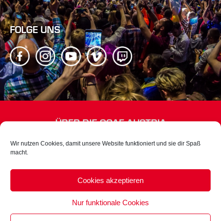
FOLGE UNS
ÜBER DIE OGAE AUSTRIA
Wir sind Österreichs offizieller Song Contest-Fanclub mit rund
Wir nutzen Cookies, damit unsere Website funktioniert und sie dir Spaß
900 Mitgliedern.
macht.
KONTAKT
Cookies akzeptieren
club@ogae-austria.at
Nur funktionale Cookies
oder per
Kontaktformular