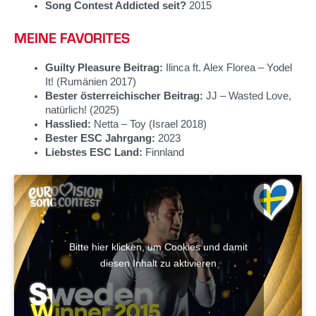
Song Contest Addicted seit?
2015
MEINE FAVORITES
Guilty Pleasure Beitrag:
Ilinca ft. Alex Florea – Yodel
It! (Rumänien 2017)
Bester österreichischer Beitrag:
JJ – Wasted Love,
natürlich! (2025)
Hasslied:
Netta – Toy (Israel 2018)
Bester ESC Jahrgang:
2023
Liebstes ESC Land:
Finnland
Bitte hier klicken, um Cookies und damit
diesen Inhalt zu aktivieren