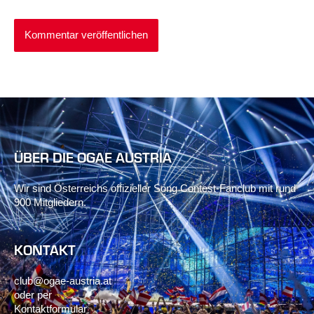
ÜBER DIE OGAE AUSTRIA
Wir sind Österreichs offizieller Song Contest-Fanclub mit rund
900 Mitgliedern.
KONTAKT
club@ogae-austria.at
oder per
Kontaktformular