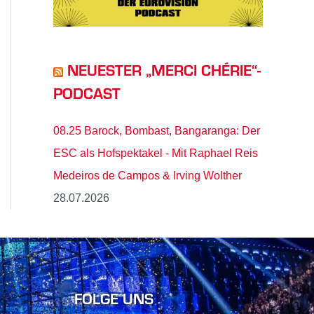
NEUESTER „MERCI CHÉRIE“-
PODCAST
08.25 Barock, Bombast, Bangaranga: Der
ESC als Hofspektakel - Mit Raphael Reis
Medeiros de Campos & Irving Wolther
28.07.2026
FOLGE UNS