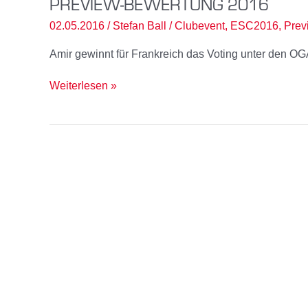
PREVIEW-BEWERTUNG 2016
02.05.2016
/
Stefan Ball
/
Clubevent
,
ESC2016
,
Prev
Amir gewinnt für Frankreich das Voting unter den OG
Preview-
Weiterlesen »
Bewertung
2016