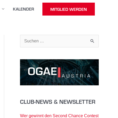
KALENDER
MITGLIED WERDEN
S
u
c
h
e
n
n
a
CLUB-NEWS & NEWSLETTER
c
h
Wer gewinnt den Second Chance Contest