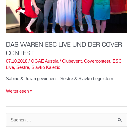
DAS WAREN ESC LIVE UND DER COVER
CONTEST
07.10.2018
/
OGAE Austria
/
Clubevent
,
Covercontest
,
ESC
Live
,
Sestre
,
Slavko Kalezic
Sabine & Julian gewinnen – Sestre & Slavko begeistern
Das
Weiterlesen »
waren
ESC
Live
und
S
der
u
Cover
Contest