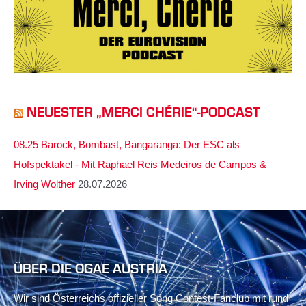
NEUESTER „MERCI CHÉRIE“-PODCAST
08.25 Barock, Bombast, Bangaranga: Der ESC als
Hofspektakel - Mit Raphael Reis Medeiros de Campos &
Irving Wolther
28.07.2026
ÜBER DIE OGAE AUSTRIA
Wir sind Österreichs offizieller Song Contest-Fanclub mit rund