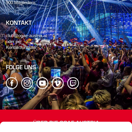
900 Mitgliedern.
KONTAKT
club@ogae-austria.at
oder per
Kontaktformular
FOLGE UNS
ÜBER DIE OGAE AUSTRIA
Wir sind Österreichs offizieller Song Contest-Fanclub mit rund