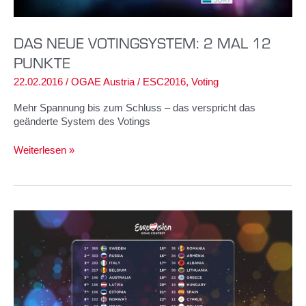
DAS NEUE VOTINGSYSTEM: 2 MAL 12
PUNKTE
22.02.2016
/
OGAE Austria
/
ESC2016
,
Voting
Mehr Spannung bis zum Schluss – das verspricht das
geänderte System des Votings
Das
Weiterlesen »
neue
Votingsystem:
2
mal
12
Punkte