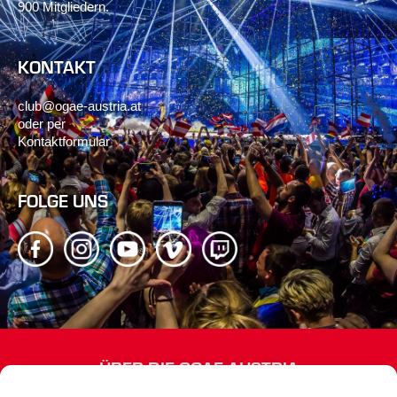
900 Mitgliedern.
KONTAKT
club@ogae-austria.at
oder per
Kontaktformular
FOLGE UNS
ÜBER DIE OGAE AUSTRIA
Wir sind Österreichs offizieller Song Contest-Fanclub mit rund