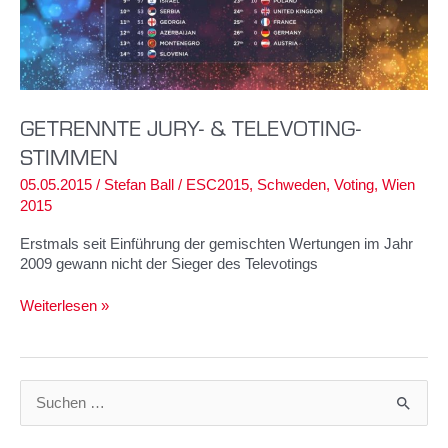
GETRENNTE JURY- & TELEVOTING-
STIMMEN
05.05.2015
/
Stefan Ball
/
ESC2015
,
Schweden
,
Voting
,
Wien
2015
Erstmals seit Einführung der gemischten Wertungen im Jahr
2009 gewann nicht der Sieger des Televotings
Getrennte
Weiterlesen »
Jury-
&
Televoting-
Stimmen
S
u