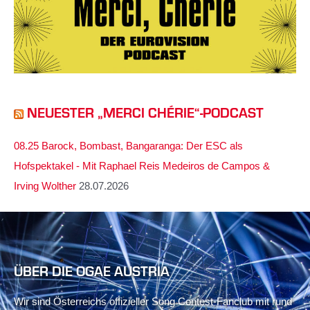
NEUESTER „MERCI CHÉRIE“-PODCAST
08.25 Barock, Bombast, Bangaranga: Der ESC als
Hofspektakel - Mit Raphael Reis Medeiros de Campos &
Irving Wolther
28.07.2026
ÜBER DIE OGAE AUSTRIA
Wir sind Österreichs offizieller Song Contest-Fanclub mit rund